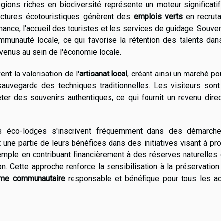
ons riches en biodiversité représente un moteur significatif
ructures écotouristiques génèrent des
emplois verts
en recruta
nance, l'accueil des touristes et les services de guidage. Souven
unauté locale, ce qui favorise la rétention des talents dans
evenus au sein de l'économie locale.
nt la valorisation de l'
artisanat local
, créant ainsi un marché po
 sauvegarde des techniques traditionnelles. Les visiteurs sont
eter des souvenirs authentiques, ce qui fournit un revenu dire
es éco-lodges s'inscrivent fréquemment dans des démarch
nt une partie de leurs bénéfices dans des initiatives visant à pr
mple en contribuant financièrement à des réserves naturelles 
. Cette approche renforce la sensibilisation à la préservation
sme communautaire
responsable et bénéfique pour tous les ac