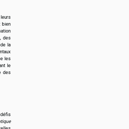
 leurs
 bien
ation
, des
de la
entaux
ue les
ant le
e des
 défis
atique
relles