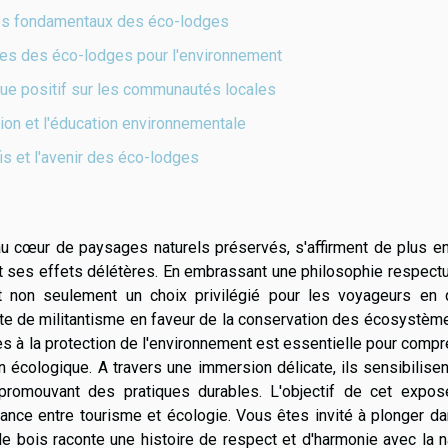
es fondamentaux des éco-lodges
tes des éco-lodges pour l'environnement
ue positif sur les communautés locales
tion et l'éducation environnementale
is et l'avenir des éco-lodges
u cœur de paysages naturels préservés, s'affirment de plus en
ses effets délétères. En embrassant une philosophie respect
t non seulement un choix privilégié pour les voyageurs en 
cte de militantisme en faveur de la conservation des écosystèm
es à la protection de l'environnement est essentielle pour comp
n écologique. A travers une immersion délicate, ils sensibilisen
 promouvant des pratiques durables. L'objectif de cet expos
liance entre tourisme et écologie. Vous êtes invité à plonger d
e bois raconte une histoire de respect et d'harmonie avec la n