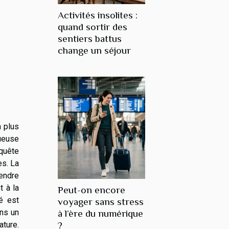
Activités insolites :
quand sortir des
sentiers battus
change un séjour
 plus
ueuse
quête
es. La
rendre
t à la
Peut-on encore
é est
voyager sans stress
ans un
à l’ère du numérique
ature.
?