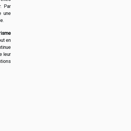
. Par
e une
e.
risme
out en
ntinue
e leur
tions