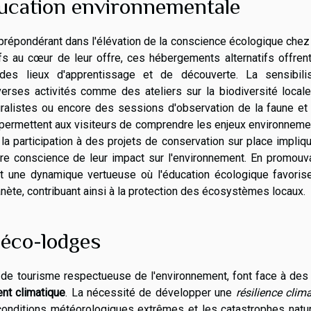
éducation environnementale
répondérant dans l'élévation de la conscience écologique chez
s au cœur de leur offre, ces hébergements alternatifs offrent
des lieux d'apprentissage et de découverte. La sensibilis
erses activités comme des ateliers sur la biodiversité locale
alistes ou encore des sessions d'observation de la faune et 
re permettent aux visiteurs de comprendre les enjeux environnem
 la participation à des projets de conservation sur place impliq
ndre conscience de leur impact sur l'environnement. En promouv
t une dynamique vertueuse où l'éducation écologique favoris
ète, contribuant ainsi à la protection des écosystèmes locaux.
s éco-lodges
e de tourisme respectueuse de l'environnement, font face à des
nt climatique
. La nécessité de développer une
résilience clim
 conditions météorologiques extrêmes et les catastrophes natu