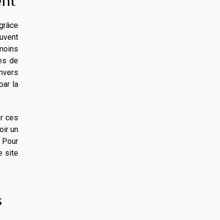
ent
 grâce
uvent
moins
es de
envers
par la
er ces
oir un
. Pour
e site
s