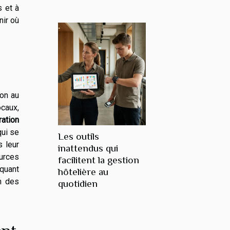
s et à
nir où
ion au
ocaux,
ration
ui se
Les outils
s leur
inattendus qui
ources
facilitent la gestion
uquant
hôtelière au
on des
quotidien