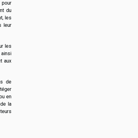
 pour
nt du
t, les
 leur
ur les
 ainsi
ct aux
es de
otéger
ou en
 de la
teurs