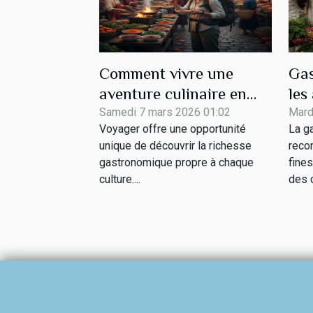
Comment vivre une
Gas
aventure culinaire en
les
voyageant ?
Fra
Samedi 7 mars 2026 01:02
Mard
Voyager offre une opportunité
La g
ma
unique de découvrir la richesse
reco
gastronomique propre à chaque
fines
culture....
des 