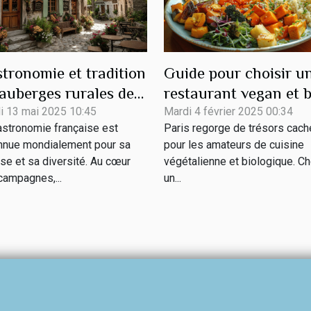
tronomie et tradition
Guide pour choisir u
 auberges rurales de
restaurant vegan et b
nce à ne pas
à Paris
i 13 mai 2025 10:45
Mardi 4 février 2025 00:34
astronomie française est
Paris regorge de trésors cac
nquer
nnue mondialement pour sa
pour les amateurs de cuisine
se et sa diversité. Au cœur
végétalienne et biologique. Ch
campagnes,...
un...