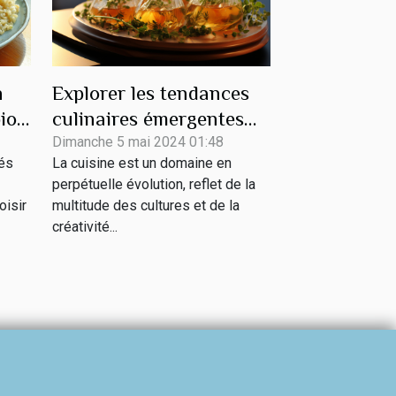
n
Explorer les tendances
io
culinaires émergentes
dans les capitales
Dimanche 5 mai 2024 01:48
hés
La cuisine est un domaine en
européennes
perpétuelle évolution, reflet de la
oisir
multitude des cultures et de la
créativité...