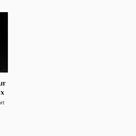
ur
ux
rt