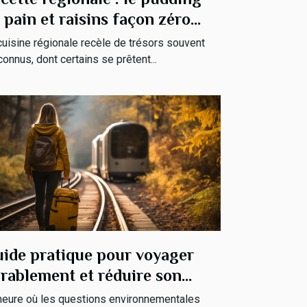
 pain et raisins façon zéro
chet
cuisine régionale recèle de trésors souvent
onnus, dont certains se prêtent...
ide pratique pour voyager
rablement et réduire son
preinte carbone
'heure où les questions environnementales