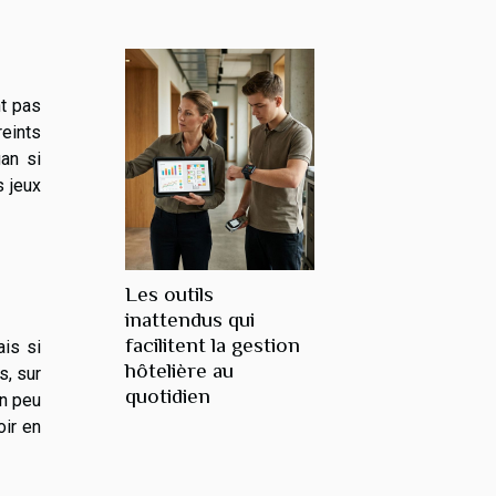
nt pas
eints
gan si
s jeux
Les outils
inattendus qui
facilitent la gestion
is si
hôtelière au
s, sur
quotidien
un peu
oir en