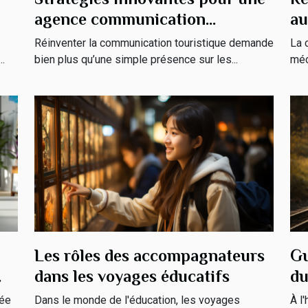
agence communication
au
tourisme
dé
Réinventer la communication touristique demande
La 
..
bien plus qu’une simple présence sur les...
méc
Gu
Les rôles des accompagnateurs
du
dans les voyages éducatifs
em
À l
née
Dans le monde de l'éducation, les voyages