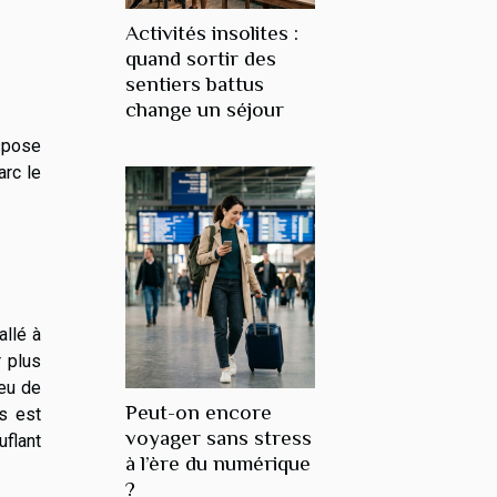
Activités insolites :
quand sortir des
sentiers battus
change un séjour
ispose
arc le
allé à
 plus
peu de
Peut-on encore
s est
voyager sans stress
uflant
à l’ère du numérique
?