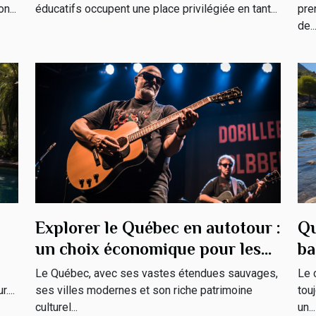
pre
n...
éducatifs occupent une place privilégiée en tant...
de..
Explorer le Québec en autotour :
Qu
un choix économique pour les
ba
familles
Le Québec, avec ses vastes étendues sauvages,
Le 
....
ses villes modernes et son riche patrimoine
tou
culturel...
un...