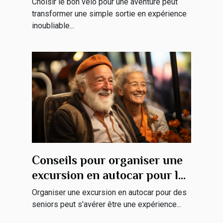
Choisir le bon vélo pour une aventure peut
transformer une simple sortie en expérience
inoubliable...
Conseils pour organiser une
excursion en autocar pour les
seniors
Organiser une excursion en autocar pour des
seniors peut s'avérer être une expérience...